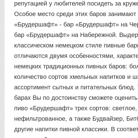
репутацией у любителей посидеть за круж
Особое место среди этих баров занимают
«Брудершафт» - бар «Брудершафт» на Че
бар «Брудершафт» на Набережной. Выде
классическом немецком стиле пивные ба
отличаются двумя особенностями, характ
немецких традиционных пивных баров: б
количество сортов хмельных напитков и 
ассортимент сытных и питательных блюд. 
барах Вы по достоинству сможете оценит
пиво «Брудершафт» трех сортов: светлое,
нефильтрованное, а также Будвайзер, Бит
другие напитки пивной классики. В соотве