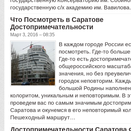
государственную Консерваторию им. Собино
государственную с/х академию им. Вавилова
Что Посмотреть в Саратове
Достопримечательности
Март 3, 2016 – 08:35
В каждом городе России ес
посмотреть. Где-то больше
Где-то есть достопримеча
общероссийского масштаба
значения, но без преувел
городок неповторим. Кажд
большой Родины наполне
колоритом, уникальным и неповторимым. В э
проведем вас по самым значимым достопри
Саратова и окунемся в его неповторимый кол
Пешеходный маршрут…
Достопримечательности Саратова 