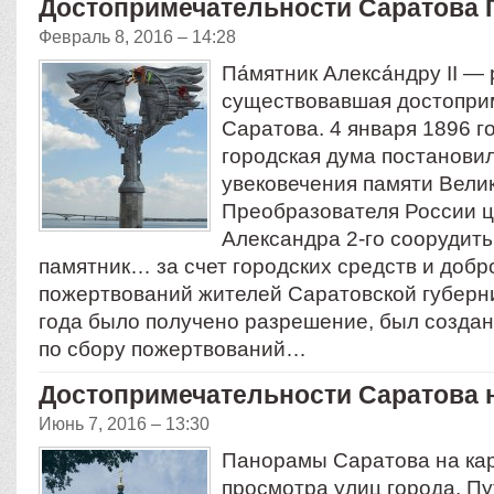
Достопримечательности Саратова 
Февраль 8, 2016 – 14:28
Па́мятник Алекса́ндру II —
существовавшая достопри
Саратова. 4 января 1896 г
городская дума постанови
увековечения памяти Вели
Преобразователя России 
Александра 2-го соорудить
памятник… за счет городских средств и доб
пожертвований жителей Саратовской губерни
года было получено разреше­ние, был созда
по сбору пожертвований…
Достопримечательности Саратова н
Июнь 7, 2016 – 13:30
Панорамы Саратова на кар
просмотра улиц города. П