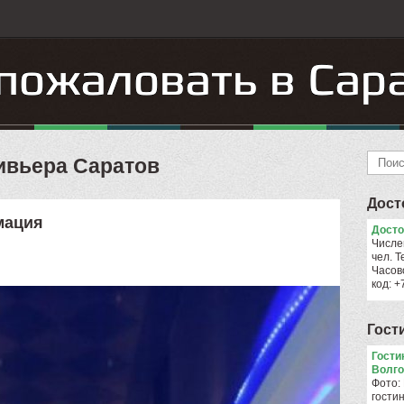
ивьера Саратов
Дост
мация
Досто
Числе
чел. Т
Часов
код: 
Гост
Гости
Волго
Фото:
гости