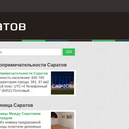
опримечательности Саратов
примечательности Саратов
нность населения: 840 785
ерритория города: 381, 97 км2
ой пояс: UTC+4 Телефонный
+7 (8452) Почтовый…
иница Саратов
ницы Между Саратовом
градом
 Из номера придорожной
ницы похитили денежные