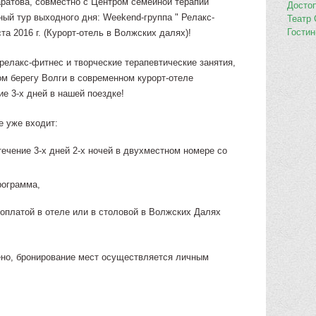
аратова, совместно с Центром семейной терапии
Досто
ый тур выходного дня: Weekend-группа " Релакс-
Театр
Гости
ста 2016 г. (Курорт-отель в Волжских далях)!
релакс-фитнес и творческие терапевтические занятия,
м берегу Волги в современном курорт-отеле
ие 3-х дней в нашей поездке!
е уже входит:
течение 3-х дней 2-х ночей в двухместном номере со
рограмма,
оплатой в отеле или в столовой в Волжских Далях
ено, бронирование мест осуществляется личным