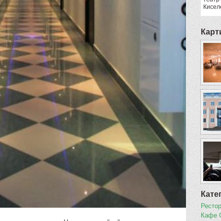
Кисел
Карт
Кате
Ресто
Кафе 