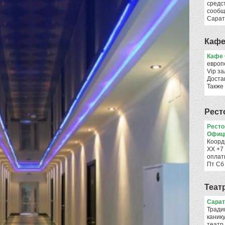
средс
сообщ
Сарат
Кафе
Кафе 
европ
Vip за
Достав
Также
Рест
Ресто
Офиц
Коорд
ХХ +7
оплат
Пт Сб
Теат
Сарат
Тради
каник
театр