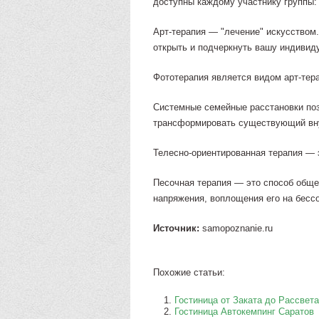
доступны каждому участнику группы:
Арт-терапия — "лечение" искусством
открыть и подчеркнуть вашу индивид
Фототерапия является видом арт-тера
Системные семейные расстановки поз
трансформировать существующий вну
Телесно-ориентированная терапия — э
Песочная терапия — это способ обще
напряжения, воплощения его на бесс
Источник:
samopoznanie.ru
Похожие статьи:
Гостиница от Заката до Рассвет
Гостиница Автокемпинг Саратов