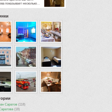
ева показывает несколько…
инки
гории
ран Саратов
(118)
Саратова
(18)