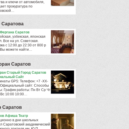
тва и ключи от автомобиля,
ает прокуратура по
овской…
 Саратова
Фергана Саратов
ейская, узбекская, японская
л. Все на ул. Советская.
ка с 12:00 до 22:30 от 800 р
 Вы можете найти…
оран Саратов
ран Старый Город Саратов
иальный Сайт
инаты GPS: Телефон: +7 -ХХ-
 Официальный сайт: Способы
ы: График работы: Пн Вт Ср Чт
 Вс 10:00 10:00…
р Саратов
ов Афиша Театр
ционно в дни школьных
ул Саратовский академический
 юного зрителя им. Ю.П.