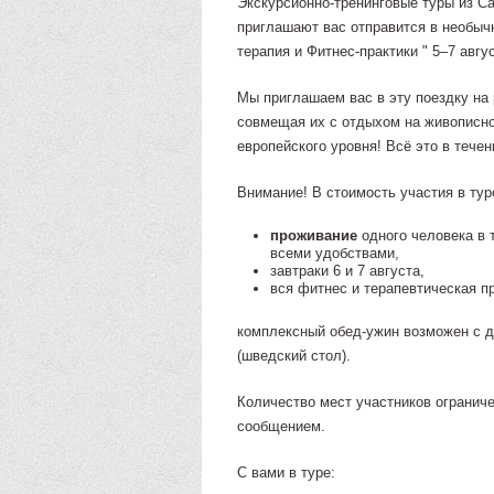
Экскурсионно-тренинговые туры из С
приглашают вас отправится в необычн
терапия и Фитнес-практики " 5–7 авгу
Мы приглашаем вас в эту поездку на 
совмещая их с отдыхом на живописно
европейского уровня! Всё это в течен
Внимание! В стоимость участия в тур
проживание
одного человека в 
всеми удобствами,
завтраки 6 и 7 августа,
вся фитнес и терапевтическая п
комплексный обед-ужин возможен с д
(шведский стол).
Количество мест участников огранич
сообщением.
С вами в туре: