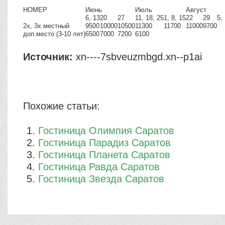
НОМЕР
Июнь
Июль
Август
6, 13
20
27
11, 18, 25
1, 8, 15
22
29
5,
2х, 3х местный
9500
10000
10500
11300
11700
11000
9700
доп.место (3-10 лет)
6500
7000
7200
6100
Источник:
xn----7sbveuzmbgd.xn--p1ai
Похожие статьи:
Гостиница Олимпия Саратов
Гостиница Парадиз Саратов
Гостиница Планета Саратов
Гостиница Равда Саратов
Гостиница Звезда Саратов