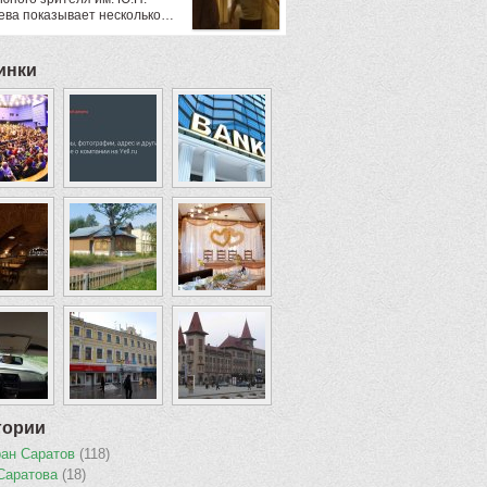
ева показывает несколько…
инки
гории
ран Саратов
(118)
Саратова
(18)