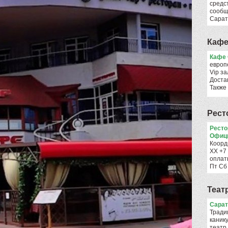
средс
сообщ
Сарат
Кафе
Кафе 
европ
Vip за
Достав
Также
Рест
Ресто
Офиц
Коорд
ХХ +7
оплат
Пт Сб
Теат
Сарат
Тради
каник
театр