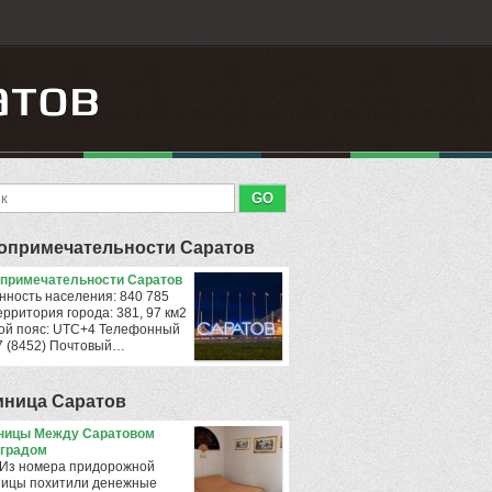
опримечательности Саратов
примечательности Саратов
нность населения: 840 785
ерритория города: 381, 97 км2
ой пояс: UTC+4 Телефонный
+7 (8452) Почтовый…
иница Саратов
ницы Между Саратовом
градом
 Из номера придорожной
ницы похитили денежные