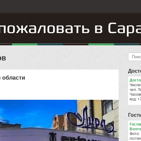
ов
Дост
 области
Досто
Числе
чел. Т
Часов
код: 
Гост
Гости
Волго
Фото:
гости