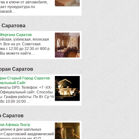
тва и ключи от автомобиля,
ает прокуратура по
овской…
 Саратова
Фергана Саратов
ейская, узбекская, японская
л. Все на ул. Советская.
ка с 12:00 до 22:30 от 800 р
 Вы можете найти…
оран Саратов
ран Старый Город Саратов
иальный Сайт
инаты GPS: Телефон: +7 -ХХ-
 Официальный сайт: Способы
ы: График работы: Пн Вт Ср Чт
 Вс 10:00 10:00…
р Саратов
ов Афиша Театр
ционно в дни школьных
ул Саратовский академический
 юного зрителя им. Ю.П.